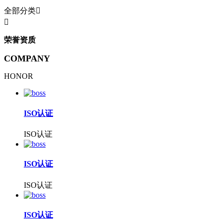
全部分类


荣誉资质
COMPANY
HONOR
ISO认证
ISO认证
ISO认证
ISO认证
ISO认证