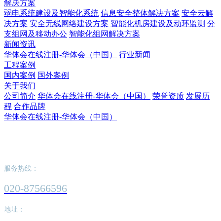
解决方案
弱电系统建设及智能化系统
信息安全整体解决方案
安全云解
决方案
安全无线网络建设方案
智能化机房建设及动环监测
分
支组网及移动办公
智能化组网解决方案
新闻资讯
华体会在线注册-华体会（中国）
行业新闻
工程案例
国内案例
国外案例
关于我们
公司简介
华体会在线注册-华体会（中国）
荣誉资质
发展历
程
合作品牌
华体会在线注册-华体会（中国）
华体会在线注册-华体会（中国）
服务热线：
020-87566596
地址：