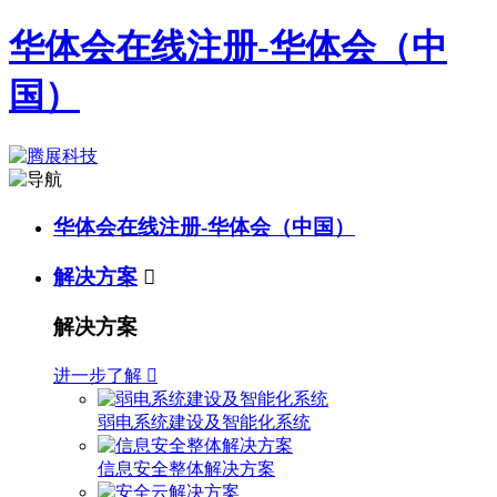
华体会在线注册-华体会（中
国）
华体会在线注册-华体会（中国）
解决方案

解决方案
进一步了解

弱电系统建设及智能化系统
信息安全整体解决方案