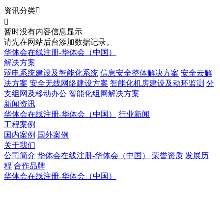
资讯分类


暂时没有内容信息显示
请先在网站后台添加数据记录。
华体会在线注册-华体会（中国）
解决方案
弱电系统建设及智能化系统
信息安全整体解决方案
安全云解
决方案
安全无线网络建设方案
智能化机房建设及动环监测
分
支组网及移动办公
智能化组网解决方案
新闻资讯
华体会在线注册-华体会（中国）
行业新闻
工程案例
国内案例
国外案例
关于我们
公司简介
华体会在线注册-华体会（中国）
荣誉资质
发展历
程
合作品牌
华体会在线注册-华体会（中国）
华体会在线注册-华体会（中国）