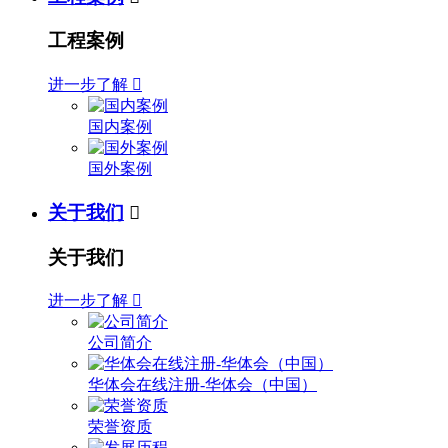
工程案例
进一步了解

国内案例
国外案例
关于我们

关于我们
进一步了解

公司简介
华体会在线注册-华体会（中国）
荣誉资质