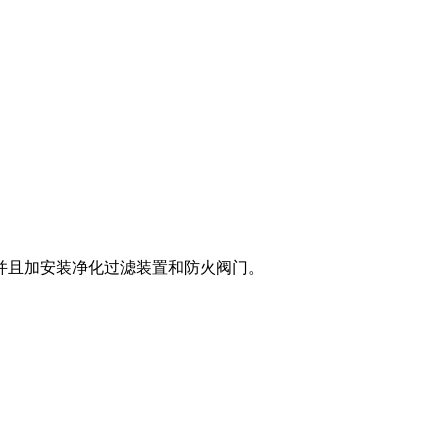
并且加安装净化过滤装置和防火阀门。