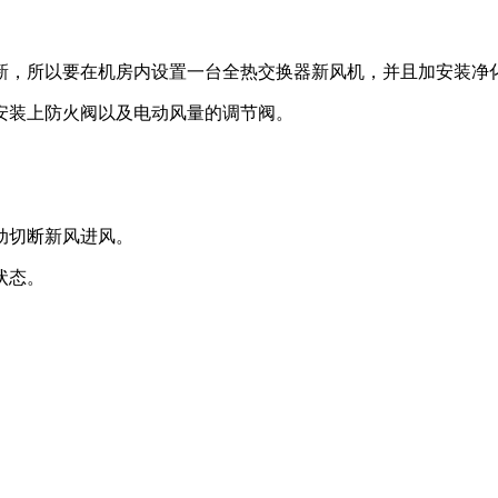
新，所以要在机房内设置一台全热交换器新风机，并且加安装净
安装上防火阀以及电动风量的调节阀。
动切断新风进风。
状态。