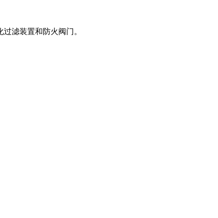
化过滤装置和防火阀门。