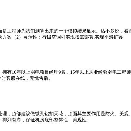
面是工程师为我们测算出来的一个模拟结果显示。话不多说，看
方案（2）灵活性：行级空调可实现按需部署,实现平滑扩容
拥有10年以上弱电项目经理9名，15年以上从业经验弱电工程
4小时客服在线，无忧售后。
处理，顶部建议做微孔铝扣天花，顶面其主要作用是防火、美观
，排列有序，保证机房底部整体性、美观性。