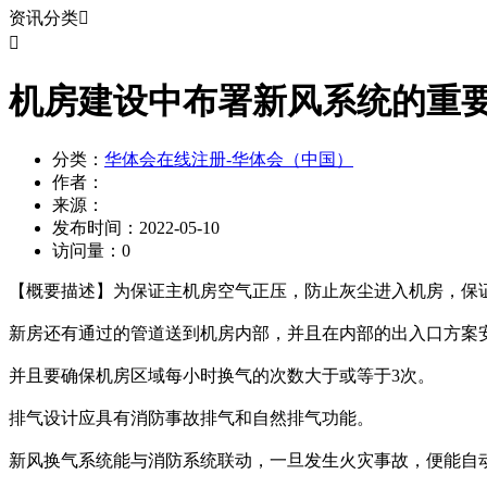
资讯分类


机房建设中布署新风系统的重
分类：
华体会在线注册-华体会（中国）
作者：
来源：
发布时间：
2022-05-10
访问量：
0
【概要描述】
为保证主机房空气正压，防止灰尘进入机房，保
新房还有通过的管道送到机房内部，并且在内部的出入口方案
并且要确保机房区域每小时换气的次数大于或等于3次。
排气设计应具有消防事故排气和自然排气功能。
新风换气系统能与消防系统联动，一旦发生火灾事故，便能自