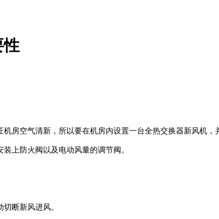
要性
证机房空气清新，所以要在机房内设置一台全热交换器新风机，
安装上防火阀以及电动风量的调节阀。
动切断新风进风。